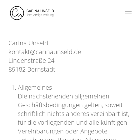
Skip
Menu
to
main
content
Carina Unseld
kontakt@carinaunseld.de
Lindenstraße 24
89182 Bernstadt
Allgemeines
Die nachstehenden allgemeinen
Geschäftsbedingungen gelten, soweit
schriftlich nichts anderes vereinbart ist,
für die vorliegenden und alle künftigen
Vereinbarungen oder Angebote
zwischen den Parteien. Allgemeine